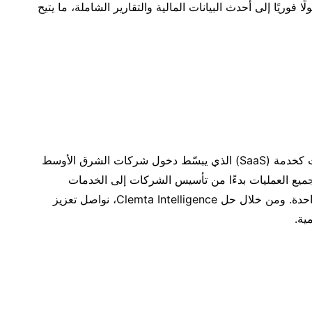
ا فوريًا إلى أحدث البيانات المالية والتقارير الشاملة، ما يتيح
تعد Clemta أحد الحلول المبتكرة من حلول البرمجيات كخدمة (SaaS) الذي يبسّط دخول شركات الشرق الأوسط
جميع العمليات بدءًا من تأسيس الشركات إلى الخدمات
المصرفية والمحاسبة والامتثال الضريبي على منصة واحدة. ومن خلال حل Clemta Intelligence، نواصل تعزيز
ية.