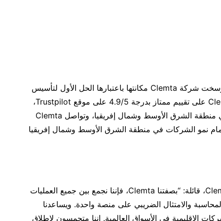
وبوجود أكثر من 10,000 عميل على مستوى العالم، رسخت شركة Clemta مكانتها باعتبارها الحل الأول لتأسيس
وإدارة الأعمال في السوق الأمريكية. وقد حصلت Clemta على تقييم ممتاز بدرجة 4.9/5 على موقع Trustpilot،
كما أنها المنصة الأكثر ثقة في مجال حلول الأعمال في منطقة الشرق الأوسط وشمال إفريقيا، وتواصل Clemta
مام نمو الشركات في منطقة الشرق الأوسط وشمال إفريقيا
وصرّحت إيلايدا شينجان، الرئيسة التنفيذية لشركة Clemta، قائلة: “بصفتنا Clemta، فإننا نجمع بين جميع العمليات
محاسبة والامتثال الضريبي على منصة واحدة. ويساعدنا
التنافسية للشركات الإقليمية في الأسواق العالمية. إننا متحمسون لإطلاق