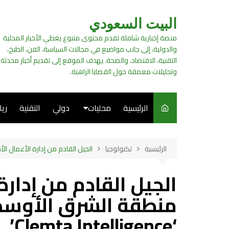
لتجاوز
لى
البيت السعودي
لمحتوى
منصة إخبارية شاملة تقدم محتوى متنوع يغطي الأخبار المحلية
والدولية، إلى جانب مواضيع في مجالات السياسة، الفن، الطبخ،
التقنية، الاقتصاد، والصحة. يهدف الموقع إلى تقديم أخبار محدثة
وتحليلات معمقة حول القضايا الراهنة.
الرئيسية
محليات
دولي
التقنية
ري
سياسة
الرئيسية
تكنولوجيا
الجيل القادم من إدارة الأعمال الأمريكية
فن
الجيل القادم من إدارة
طبخ
منطقة الشرق الأوسط
‘Clemta Intelligence’