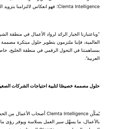
Clemta Intelligence؛ فهو انعكاس لالتزامنا بتزويد الشركات بحلول مؤثرة من الجيل التالي”.
“وباعتبارنا الخيار الرائد لرواد الأعمال في منطقة ا
العالمية، فإننا ملتزمون بتطوير حلول مبتكرة مصممة 
بمساهمتنا في التحول الرقمي في منطقة الخليج، خاصةً
العربية”.
حلول مصممة خصيصًا لتلبية احتياجات الشركات الصغي
يُمكّن Clemta Intelligence أص
بالأعمال، ما يسهِّل سير العمل بسلاسة ويوفر رؤى ما