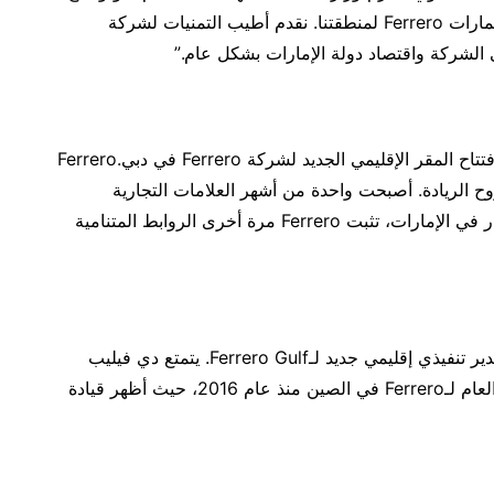
الشركات، ونحن متحمسون للفرص التي ستتيحها استثمارات Ferrero لمنطقتنا. نقدم أطيب التمنيات لشركة
قال سعادة لورنزو فانارا أيضًا: “سعدت بشكل خاص بافتتاح المقر الإقليمي الجديد لشركة Ferrero في دبي.Ferrero
ح الريادة. أصبحت واحدة من أشهر العلامات التجارية
الإيطالية شهرةً على مستوى العالم. باختيارها للاستثمار في الإمارات، تثبت Ferrero مرة أخرى الروابط المتنامية
تزامنًا مع هذه المناسبة، تم تعيين ماورو دي فيليب كمدير تنفيذي إقليمي جديد لـFerrero Gulf. يتمتع دي فيليب
بمسيرة مهنية رائعة، حيث شغل سابقًا منصب المدير العام لـFerrero في الصين منذ عام 2016، حيث أظهر قيادة