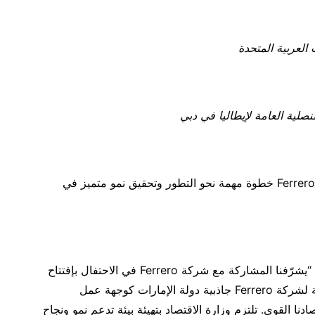
 العربية المتحدة
نصلية العامة لإيطاليا في دبي
في جو من الفخر والتميز، شكل حفل الافتتاح لشركة Ferrero خطوة مهمة نحو التطور وتحقيق نمو متميز في
في تعليقه على الإفتتاح، صرّح سعادة عبد الله الصالح: “يشرّفنا المشاركة مع شركة Ferrero في الاحتفال بإفتتاح
مقرها الإقليمي الجديد في قلب دبي. تبرز هذه التوسعة لشركة Ferrero جاذبية دولة الإمارات كوجهة عمل
نا القوي. تلتزم وزارة الاقتصاد بتهيئة بيئة تدعم نمو ونجاح