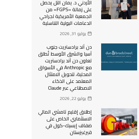
الأردني د. يمان التل يحصل
على زمالة «FGPS» من
الجمعية الأمريكية لجراحي
الدعامات البولية التناسلية
يوليو 31, 2026
دن آند برادستريت جنوب
آسيا والشرق الأوسط تُطلق
تعاون دن آند برادستريت
مع Anthropic في الأسواق
المحلية، لتحويل الامتثال
المعتمد على الذكاء
الاصطناعي عبر Claude
يوليو 22, 2026
إطلاق إقليم تامشي المالي
الاستثماري الخاص على
ضفاف إيسيك-كول في
قيرغيزستان