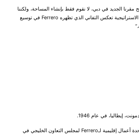
تح مقرنا الجديد في دبي، لا نقوم فقط بإنشاء المساحة، ولكننا
نقوم بخلق مركز يجسد قيمنا وطموحاتنا. هذه الخطوة الاستراتيجية تعكس التفاني الذي تظهره Ferrero في توسيع
”
بعد مرور نحو سبعة عقود، في عام 2015، تأسست وحدة أعمال إقليمية لـFerrero لمجلس التعاون الخليجي في