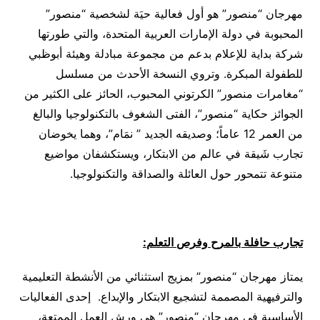
مهرجان “منصور” هو أول فعالية حيَة لشخصية “منصور”
المحبوبة في دولة الإمارات العربية المتحدة، والتي طورتها
شركة بداية للإعلام بدعم من مجموعة مبادلة وهيئة أبوظبي
للطفولة المبكرة. وتروي النسخة الأحدث من مسلسل
“مغامرات منصور” الكرتوني المحبوب، الحائز على الكثير من
الجوائز حكاية “منصور”، الفتى الشغوف بالتكنولوجيا والبالغ
من العمر 12 عاماً؛ وصديقه الجديد ” نمَام”، وهما يخوضان
تجارب شَيقة في عالم من الابتكار، ويستكشفان مواضيع
متنوعة تتمحور حول العائلة والصداقة والتكنولوجيا.
تجارب حافلة بالمرح وفرص التعلم:
يمتاز مهرجان “منصور” بمزيج استثنائي من الأنشطة التعليمية
والترفيهية المصممة لتشجيع الابتكار والإبداع. إحدى الفعاليات
الأساسية في مهرجان “منصور” هي ورش العمل الممتعة،