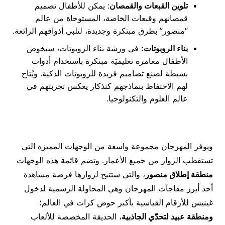
تلوين القبعات والقمصان
: يمكن للأطفال تصميم
قمصانهم وقبعات الخاصة، المستوحاة من عالم
“منصور” بطرق مبتكرة وجديدة، لتلبي أذواقهم الرائعة.
بناء الروبوتات:
في ورشة بناء الروبوتات، سيخوض
الأطفال مغامرة تعليميَة مبتكرة باستخدام أدوات
بسيطة لصنع تصاميم فريدة للروبوتات الذكية. ويُتاح
لهم الاحتفاظ بنماذجهم كتذكار يعكس تجربتهم في
عالم العلوم والتكنولوجيا.
ويوفر المهرجان مجموعة واسعة من الوجهات المميزة التي
تستقطب الزوار من جميع الأعمار. وتضم قائمة هذه الوجهات
منطقة إطلاق منصور
، والتي ستتيح لزوارها فرصة مشاهدة
أحد أبرز مفاجآت المهرجان وهي المحاولة الرسمية لدخول
غينيس للأرقام القياسية بأكبر حوض كرات في العالم؛
ومنطقة عبيد لتحدّي الجاذبية
، الحديقة المخصصة للألعاب