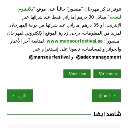
تتوفر تذاكر مهرجان “منصور” حالياً على موقع
“بلاتينيوم
ليست”
مقابل 30 درهم إماراتي فقط عند شرائها عبر
الإنترنت، أو 35 درهم إماراتي عند شرائها من بوابة المهرجان.
لمزيد من المعلومات، يرجى زيارة الموقع الإلكتروني لمهرجان
“منصور”:
www.mansourfestival.ae
. لمتابعة آخر الأخبار
والجوائز والمسابقات، تابعونا على إنستغرام عبر
adecmanagement
@
أو
mansourfestival
@
Mnsour
Cartoon
تصفّح
السابق
التالي
المقالات
شاهد ايضا