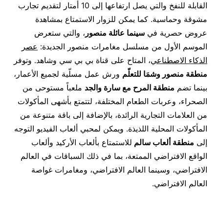
القابلة للنفخ والتي يصل ارتفاعها إلى 10 أمتار لتقديم تجارب
مشوقة وحماسية. كما يمكن للزوار الاستمتاع بمشاهدة
عروض حصرية في
سينما عائلة منصور
، والتي ستعرض
الموسم الأول من مسلسل مغامرات منصور الجديدة:
عصر
الذكاء الاصطناعي
، المتاح على قناة بي بي سي وشاهد. وتوفر
منطقة منصور وشمَا للتعلّم
ورش عمل مسلّية لجميع الأعمار،
بينما تضم
منطقة المرح مع سارة والجد
ملعباً مستوحى من
الصحراء، وعربات الطعام المختلفة، لتتمتع بأشهى المأكولات
من العلامات التجارية الرائدة، بالإضافة إلى باقة متنوعة من
المأكولات المحلية اللذيذة. ويمكن لمحبي ألعاب الفيديو التوجه
إلى
منطقة ألعاب سالم
للاستمتاع بألعاب الأركيد وألعاب
الواقع الافتراضي الممتعة، بما في ذلك السباقات في العالم
الافتراضي، وسينما العالم الافتراضي، ومغامرات غواصة
العالم الافتراضي.