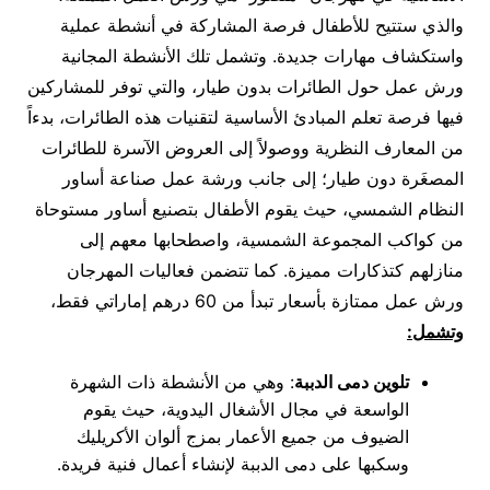
والذي ستتيح للأطفال فرصة المشاركة في أنشطة عملية
واستكشاف مهارات جديدة. وتشمل تلك الأنشطة المجانية
ورش عمل حول الطائرات بدون طيار، والتي توفر للمشاركين
فيها فرصة تعلم المبادئ الأساسية لتقنيات هذه الطائرات، بدءاً
من المعارف النظرية ووصولاً إلى العروض الآسرة للطائرات
المصغَرة دون طيار؛ إلى جانب ورشة عمل صناعة أساور
النظام الشمسي، حيث يقوم الأطفال بتصنيع أساور مستوحاة
من كواكب المجموعة الشمسية، واصطحابها معهم إلى
منازلهم كتذكارات مميزة. كما تتضمن فعاليات المهرجان
ورش عمل ممتازة بأسعار تبدأ من 60 درهم إماراتي فقط،
وتشمل:
تلوين دمى الدببة
: وهي من الأنشطة ذات الشهرة
الواسعة في مجال الأشغال اليدوية، حيث يقوم
الضيوف من جميع الأعمار بمزج ألوان الأكريليك
وسكبها على دمى الدببة لإنشاء أعمال فنية فريدة.