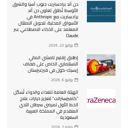
دن آند برادستريت جنوب آسيا والشرق
الأوسط تُطلق تعاون دن آند
برادستريت مع Anthropic في
الأسواق المحلية، لتحويل الامتثال
المعتمد على الذكاء الاصطناعي عبر
Claude
يوليو 22, 2026
إطلاق إقليم تامشي المالي
الاستثماري الخاص على ضفاف
إيسيك-كول في قيرغيزستان
يوليو 6, 2026
الهيئة العامة للغذاء والدواء تُسجِّل
“كاميزسترانت” لتعزيز خيارات علاج
الخط الأول لمرضى سرطان الثدي
المتقدم في المملكة العربية
السعودية
يوليو 2, 2026