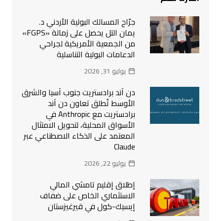
جرّاح المسالك البولية الأردني د.
يمان التل يحصل على زمالة «FGPS»
من الجمعية الأمريكية لجراحي
الدعامات البولية التناسلية
يوليو 31, 2026
دن آند برادستريت جنوب آسيا والشرق
الأوسط تُطلق تعاون دن آند
برادستريت مع Anthropic في
الأسواق المحلية، لتحويل الامتثال
المعتمد على الذكاء الاصطناعي عبر
Claude
يوليو 22, 2026
إطلاق إقليم تامشي المالي
الاستثماري الخاص على ضفاف
إيسيك-كول في قيرغيزستان