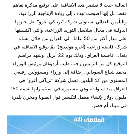
العالية حيث لا تقتصر هذه الاتفاقية على توقيع مذكرة تفاهم
فقط، بل إنها اصبحت تهدف إلى زيادة الإنتاجية الزراعية،
والتأمين الغذائي. ستتولى شركة “ترياكي أغرو” نقل خبرتها
الدولية في مجال سلاسل التوريد الزراعية، والتي اكتسبتها
على مدار أكثر من 50 عامًا، إلى العراق من خلال إنشاء
شركة قابضة زراعية (أغرو هولدينج). تمّ توقيع الاتفاقية في
بغداد، عاصمة العراق، وذلك يوم 22 أبريل. وشهد مراسم
التوقيع كل من الرئيس رجب طيب أردوغان ورئيس الوزراء
محمد شياع السوداني، إضافة إلى وزراء ومسؤولين رفيعي
المستوى من كلا البلدين. تعمل شركة “ترياكي أغرو” في
العراق منذ سنوات، وهي مستمرة في استثماراتها بقيمة 150
مليون دولار لإنشاء معمل لتكسير فول الصويا ومخزن للذرة
في ميناء أم قصر.