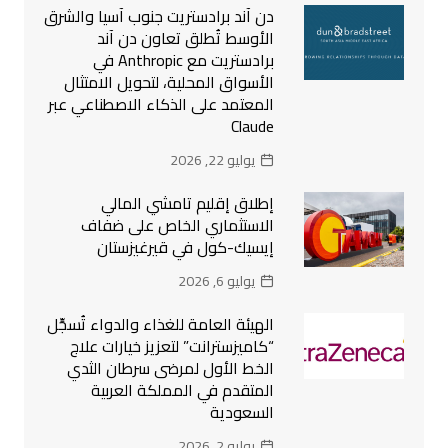
دن آند برادستريت جنوب آسيا والشرق
الأوسط تُطلق تعاون دن آند
برادستريت مع Anthropic في
الأسواق المحلية، لتحويل الامتثال
المعتمد على الذكاء الاصطناعي عبر
Claude
يوليو 22, 2026
إطلاق إقليم تامشي المالي
الاستثماري الخاص على ضفاف
إيسيك-كول في قيرغيزستان
يوليو 6, 2026
الهيئة العامة للغذاء والدواء تُسجِّل
“كاميزسترانت” لتعزيز خيارات علاج
الخط الأول لمرضى سرطان الثدي
المتقدم في المملكة العربية
السعودية
يوليو 2, 2026