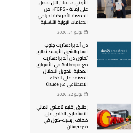
الأردني د. يمان التل يحصل
على زمالة «FGPS» من
الجمعية الأمريكية لجراحي
الدعامات البولية التناسلية
يوليو 31, 2026
دن آند برادستريت جنوب
آسيا والشرق الأوسط تُطلق
تعاون دن آند برادستريت
مع Anthropic في الأسواق
المحلية، لتحويل الامتثال
المعتمد على الذكاء
الاصطناعي عبر Claude
يوليو 22, 2026
إطلاق إقليم تامشي المالي
الاستثماري الخاص على
ضفاف إيسيك-كول في
قيرغيزستان