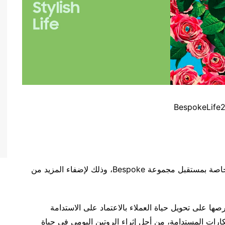
تتوجه سامسونج إليكم بهذه الدعوة لاكتشاف رؤيتنا الخاصة بمستقبل مجموعة Bespoke، وذلك لإضفاء المزيد من
تزام سامسونج وحرصها على تحويل حياة العملاء بالاعتماد على الاستدامة
تكارات المستدامة، من أجل إثراء الروتين اليومي في حياة