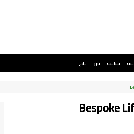
اضة
سياسة
فن
طبخ