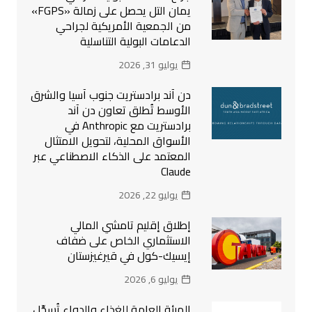
يمان التل يحصل على زمالة «FGPS»
من الجمعية الأمريكية لجراحي
الدعامات البولية التناسلية
يوليو 31, 2026
دن آند برادستريت جنوب آسيا والشرق
الأوسط تُطلق تعاون دن آند
برادستريت مع Anthropic في
الأسواق المحلية، لتحويل الامتثال
المعتمد على الذكاء الاصطناعي عبر
Claude
يوليو 22, 2026
إطلاق إقليم تامشي المالي
الاستثماري الخاص على ضفاف
إيسيك-كول في قيرغيزستان
يوليو 6, 2026
الهيئة العامة للغذاء والدواء تُسجِّل