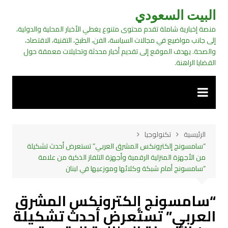
لتجاوز
البيت السعودي
لى
منصة إخبارية شاملة تقدم محتوى متنوع يغطي الأخبار المحلية والدولية،
لمحتوى
إلى جانب مواضيع في مجالات السياسة، الفن، الطبخ، التقنية، الاقتصاد،
والصحة. يهدف الموقع إلى تقديم أخبار محدثة وتحليلات معمقة حول
القضايا الراهنة.
الرئيسية
تكنولوجيا
“سامسونج إلكترونكس المشرق العربي” تستعرض أحدث تشكيلة
من الأجهزة المنزلية الرقمية وأجهزة التلفاز الذكية من علامة
“سامسونج أمام شبكة وكلائها وموزعيها في لبنان
“سامسونج إلكترونكس المشرق
العربي” تستعرض أحدث تشكيلة