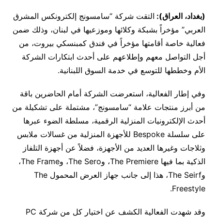
(بغداد، العراق):
التقت شركة “سامسونج إلكترونكس المشرق
العربي” مؤخراً بشبكة وكلائها وموزعيها في لبنان، وذلك ضمن
فعالية خاصة أقامتها مؤخراً في فندق كمبنسكي بيروت، من
أجل التواصل معهم وإطلاعهم على أحدث ابتكارات الشركة
الأم وخططها للتوسع في خدمة السوق اللبنانية.
وفي إطار الفعالية، استعرضت الشركة أمام الحاضرين باقة
من أبرز منتجات علامة “سامسونج”، مشتملة على تشكيلة من
أحدث الإلكترونيات المنزلية الرقمية، مسلطة الضوء عبرها
على سلسلة Bespoke للأجهزة المنزلية من غسالات ملابس
وثلاجات وغيرها العديد من الأجهزة، فضلاً عن أجهزة التلفاز
الذكية بما فيها The Premiere، وThe Sero، وThe Frame،
وThe Seirf، هذا إلى جانب جهاز العرض المحمول The
Freestyle.
وقد شهدت الفعالية الكشف عن اختيار كل من شركة PC