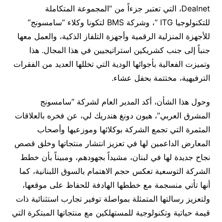
Dealnet، التي تعتبر جزءاً من “المجموعة المتكاملة
للتكنولوجيا ITG “، وشركة BMS لتكونا وكلاء “سامسونج”
للأجهزة المنزلية الرقمية وأجهزة التلفاز الذكية، والعمل معها
جنباً إلى جنب كشريكين استراتيجيين في هذا المجال. هذا
وتميزت الفعالية بأجوائها الودية التي تخللها العديد من الفقرات
الترفيهية، مختتمة بحفل عشاء.
وحول هذا الشأن، أكد المدير العام لشركة “سامسونج
المشرق العربي”، هيون دونغ هندريك لي، عن فخره بالعلاقات
المثمرة التي تجمع الشركة بوكلائها وموزعيها وأصحاب
المعارض الداعمين لها في تعزيز انتشار منتجاتها وخلق قصص
نجاح جديدة لها في لبنان، مشيداً بجهودهم، ومبيناً بأن خطط
الشركة التوسعية تعكس حجم الاهتمام بالسوق اللبنانية، كما
أنها تأتي منسجمة مع خططها الهادفة للحفاظ على موقعها،
ولتعزيز رسالتها المتمثلة بمواصلة توفير تجارب استثنائية ذات
قيمة حياتية وتكنولوجية للمستهلكين مع منتجاتها المبتكرة التي