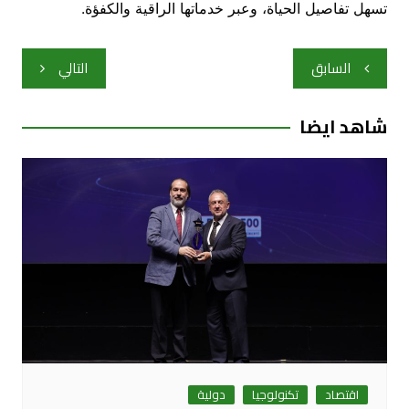
تسهل تفاصيل الحياة، وعبر خدماتها الراقية والكفؤة.
تصفّح
السابق
التالي
المقالات
شاهد ايضا
اقتصاد
تكنولوجيا
دولية