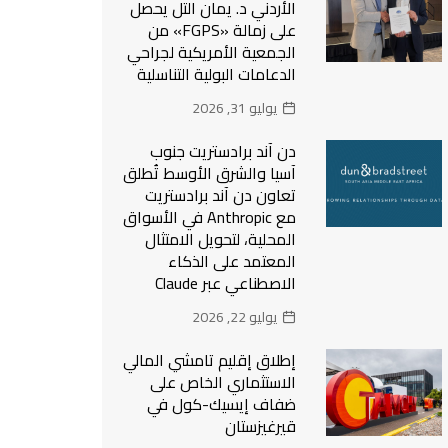
الأردني د. يمان التل يحصل
على زمالة «FGPS» من
الجمعية الأمريكية لجراحي
الدعامات البولية التناسلية
يوليو 31, 2026
دن آند برادستريت جنوب
آسيا والشرق الأوسط تُطلق
تعاون دن آند برادستريت
مع Anthropic في الأسواق
المحلية، لتحويل الامتثال
المعتمد على الذكاء
الاصطناعي عبر Claude
يوليو 22, 2026
إطلاق إقليم تامشي المالي
الاستثماري الخاص على
ضفاف إيسيك-كول في
قيرغيزستان