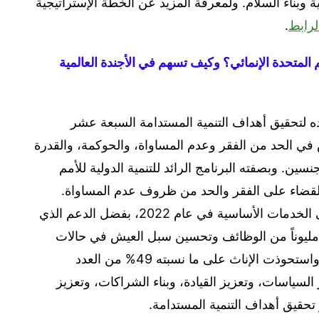
دية وبناء السلام. ولمعرفة المزيد عن الخطة الإستراتيجية
لرابط
.
 المتحدة الإنمائي؟ وكيف تسهم في الأجندة العالمية
ده لتحقيق أهداف التنمية المستدامة السبعة عشر
اهتمامه الخاص في الحد من الفقر وعدم المساواة، والحوكمة، والقدرة
سين. وبصفته البرنامج الرائد للتنمية الدولية للأمم
دولة وإقليماً لدعم القضاء على الفقر والحد من ظروف عدم المساواة.
وعلى سبيل المثال، حصل 25 مليون شخص على الخدمات الأساسية في عام 2022، بفضل الدعم الذي
 تقديمه عبر 44 مكتباً للبرنامج، كما استفاد 11 مليوناً من الوظائف وتحسين سبل العيش في حالات
الأزمات أو حالات ما بعد الأزمات في العام ذاته، واستحوذت الإناث على ما نسبته 49% من العدد
 السياسات، وتعزيز القيادة، وبناء الشراكات، وتعزيز
حقيق أهداف التنمية المستدامة.