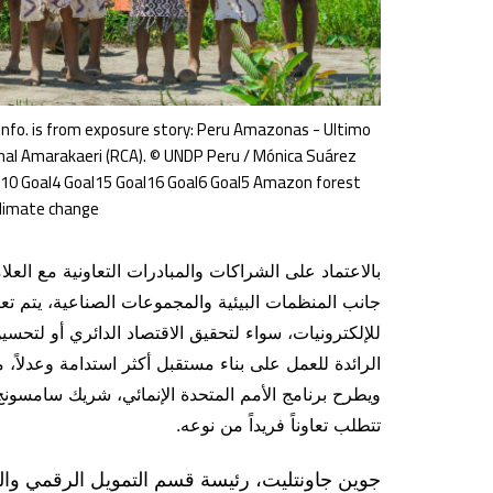
fo. is from exposure story: Peru Amazonas - Ultimo
nal Amarakaeri (RCA). © UNDP Peru / Mónica Suárez
l10 Goal4 Goal15 Goal16 Goal6 Goal5 Amazon forest
 climate change
بالاعتماد على الشراكات والمبادرات التعاونية مع العلام
جانب المنظمات البيئية والمجموعات الصناعية، يتم تع
للإلكترونيات، سواء لتحقيق الاقتصاد الدائري أو لتحسي
الرائدة للعمل على بناء مستقبل أكثر استدامة وعدلاً، مع
ويطرح برنامج الأمم المتحدة الإنمائي، شريك سامسونج
تتطلب تعاوناً فريداً من نوعه.
جوين جاونتليت، رئيسة قسم التمويل الرقمي والتس