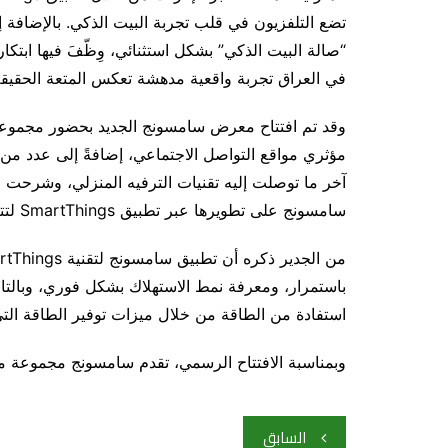
تضع التلفزيون في قلب تجربة البيت الذكي. بالإضافة
“صالة البيت الذكي” بشكل استثنائي، وِظّفَ فيها ابتكا
في العراق تجربة واقعية مدهشة تعكس المتعة الحقيق
وقد تم افتتاح معرض سامسونج الجديد بحضور مجموعة 
مؤثري مواقع التواصل الاجتماعي، إضافةً إلى عدد م
آخر ما توصلت إليه تقنيات الترفيه المنزلي، وشرحت م
سامسونج على تطويرها عبر تطبيق SmartThings لتتناسب مع متطلبات المنازل الذكية في السوق العراقية.
باستمرار، ومعرفة نمط الاستهلاك بشكل فوري، وبالتا
استفادة من الطاقة من خلال ميزات توفير الطاقة الت
وبمناسبة الافتتاح الرسمي، تقدم سامسونج مجموعة من
تصفّح
السابق