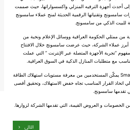
 إلى أحدث أجهزة الترفيه المنزلي واكسسواراتها، حيث صممت
رات سامسونج وتقنياتها الرقمية الحديثة لمنح عملاء سامسونج
ة للبيت الذكي من سامسونج.
من ممثلي الحكومة العراقية ووسائل الإعلام ونخبة من
ن أبرز عملاء الشركة، حيث عرضت سامسونج خلال الافتتاح
فهوم “تجربة الأجهزة المتصلة عبر الإنترنت ” التي عملت
من الجدير ذكره أن تطبيق سامسونج لتقنية SmartThings يمكّن المستخدمين من معرفة مستويات استهلاك الطاقة
لي اتخاذ القرار المناسب تجاه خفض الاستهلاك، وتحقيق أقصى
ي تقدمها سامسونج.
 الخصومات و العروض القيمة، التي تقدمها الشركة لزوارها.
التالي