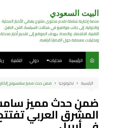
لتجاوز
لى
البيت السعودي
لمحتوى
منصة إخبارية شاملة تقدم محتوى متنوع يغطي الأخبار المحلية
والدولية، إلى جانب مواضيع في مجالات السياسة، الفن، الطبخ،
التقنية، الاقتصاد، والصحة. يهدف الموقع إلى تقديم أخبار محدثة
وتحليلات معمقة حول القضايا الراهنة.
الرئيسية
محليات
دولي
التقنية
ري
سياسة
الرئيسية
تكنولوجيا
ضمن حدث مميز سامسونج إلكتروني
فن
ضمن حدث مميز سامس
طبخ
المشرق العربي تفتتح 
في أربيل