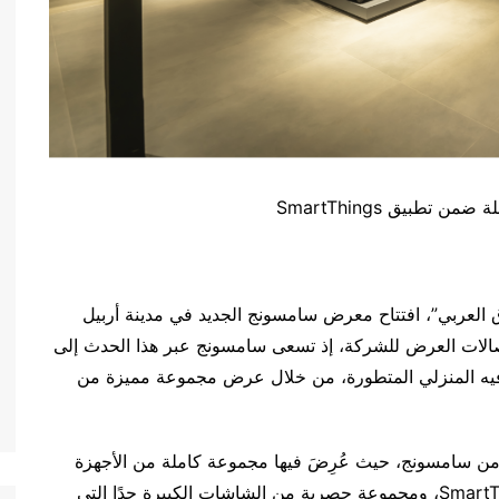
طبيق SmartThings
 “سامسونج المشرق العربي”، افتتاح معرض سامسونج الجديد في مدينة أربيل
 صالات العرض للشركة، إذ تسعى سامسونج عبر هذا الحدث إلى
ترفيه المنزلي المتطورة، من خلال عرض مجموعة مميزة من
ن سامسونج، حيث عُرِضَ فيها مجموعة كاملة من الأجهزة
المنزلية المتصلة عبر الإنترنت من خلال تطبيق SmartThings، ومجموعة حصرية من الشاشات الكبيرة جدًا التي