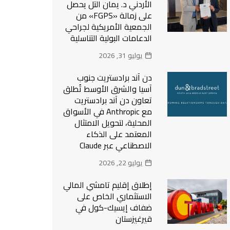
الأردني د. يمان التل يحصل
على زمالة «FGPS» من
الجمعية الأمريكية لجراحي
الدعامات البولية التناسلية
يوليو 31, 2026
دن آند برادستريت جنوب
آسيا والشرق الأوسط تُطلق
تعاون دن آند برادستريت
مع Anthropic في الأسواق
المحلية، لتحويل الامتثال
المعتمد على الذكاء
الاصطناعي عبر Claude
يوليو 22, 2026
إطلاق إقليم تامشي المالي
الاستثماري الخاص على
ضفاف إيسيك-كول في
قيرغيزستان