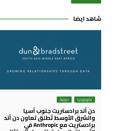
المقالات
شاهد ايضا
تكنولوجيا
دولية
دن آند برادستريت جنوب آسيا
والشرق الأوسط تُطلق تعاون دن آند
برادستريت مع Anthropic في