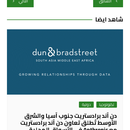
السابق
التالي
المقالات
شاهد ايضا
تكنولوجيا
دولية
دن آند برادستريت جنوب آسيا والشرق
الأوسط تُطلق تعاون دن آند برادستريت
مع Anthropic في الأسواق المحلية،