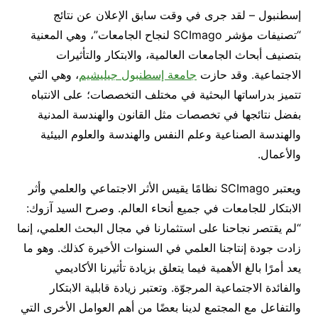
إسطنبول – لقد جرى في وقت سابق الإعلان عن نتائج
“تصنيفات مؤشر SCImago لنجاح الجامعات”، وهي المعنية
بتصنيف أبحاث الجامعات العالمية، والابتكار والتأثيرات
الاجتماعية. وقد حازت
جامعة إسطنبول جيليشيم
، وهي التي
تتميز بدراساتها البحثية في مختلف التخصصات؛ على الانتباه
بفضل نتائجها في تخصصات مثل القانون والهندسة المدنية
والهندسة الصناعية وعلم النفس والهندسة والعلوم البيئية
والأعمال.
ويعتبر SCImago نظامًا يقيس الأثر الاجتماعي والعلمي وأثر
الابتكار للجامعات في جميع أنحاء العالم. وصرح السيد آزوك:
“لم يقتصر نجاحنا على استثمارنا في مجال البحث العلمي، إنما
زادت جودة إنتاجنا العلمي في السنوات الأخيرة كذلك. وهو ما
يعد أمرًا بالغ الأهمية فيما يتعلق بزيادة تأثيرنا الأكاديمي
والفائدة الاجتماعية المرجوّة. وتعتبر زيادة قابلية الابتكار
والتفاعل مع المجتمع لدينا بعضًا من أهم العوامل الأخرى التي