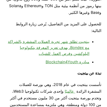
بينها رموز من أنظمة بيئية مثل TON وEthereum وSolana
وBase وغيرها الكثير.
للحصول على المزيد من التفاصيل، يُرجى زيارة الروابط
التالية:
بيتجيت تطلق شهر تجربة العملات المشفرة بالشراكة
مع Bondex، بهدف تعزيز المعرفة بتكنولوجيا
البلوكشين وفرص العمل للشباب
مبادرة Blockchain4Youth
نبذة عن بيتجيت
تأسست بيتجيت في عام 2018، وهي بورصة للعملات
المشفرة الرائدة
عالميًا
وإحدى شركات تكنولوجيا Web3،
وتخدم بورصة بيتجيت أكثر من 30 مليون مستخدم في أكثر
من 100 دولة ومنطقة، وهي ملتزمة بمساعدة المستخدمين