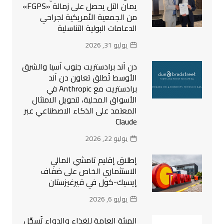
يمان التل يحصل على زمالة «FGPS»
من الجمعية الأمريكية لجراحي
الدعامات البولية التناسلية
يوليو 31, 2026
دن آند برادستريت جنوب آسيا والشرق
الأوسط تُطلق تعاون دن آند
برادستريت مع Anthropic في
الأسواق المحلية، لتحويل الامتثال
المعتمد على الذكاء الاصطناعي عبر
Claude
يوليو 22, 2026
إطلاق إقليم تامشي المالي
الاستثماري الخاص على ضفاف
إيسيك-كول في قيرغيزستان
يوليو 6, 2026
الهيئة العامة للغذاء والدواء تُسجِّل