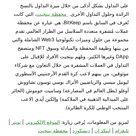
على التداول بشكل أذكى من خلال ميزة التداول بالنسخ
الرائدة وحلول التداول الأخرى.
محفظة بيتجيت
، التي كانت
تُعرف في السابق باسم BitKeep، هي عبارة عن محفظة
عملات مُشفرة متعددة السلاسل من الطراز العالمي تقدم
مجموعة من حلول وميزات تكنولوجيا Web3 الشاملة والتي
من بينها وظيفة المحفظة والمبادلة وسوق NFT ومتصفح
DApp وغيرها الكثير، وتلهم بيتجيت الأفراد للإقبال على
التداول في العملات المشفرة من خلال التعاون مع شركاء
موثوقين، من بينهم لاعب كرة القدم الأرجنتيني الأسطوري
ليونيل ميسي والرياضيين الأتراك بوسي توسون تشاووش
أوغلو (بطل العالم في المصارعة) وساميت جوموش (الحائز
على الميدالية الذهبية في الملاكمة) وإلكين أيدي (لاعب
المنتخب الوطني للكرة الطائرة).
لمزيدٍ من المعلومات، يُرجَى زيارة:‏
الموقع الإلكتروني
|
تويتر
|
تليغرام
|
لينكد إن
|
ديسكورد
|
محفظة بيتجيت