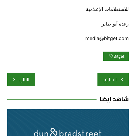
للاستعلامات الإعلامية
رغدة أبو طاير
media@bitget.com
Bitget
تصفّح
السابق
التالي
المقالات
شاهد ايضا