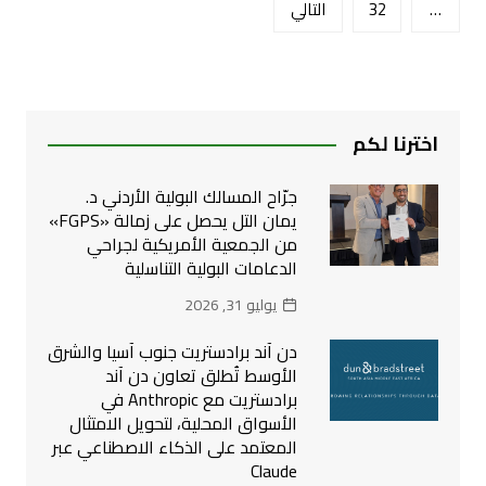
المقالات
…
32
التالي
اخترنا لكم
جرّاح المسالك البولية الأردني د.
يمان التل يحصل على زمالة «FGPS»
من الجمعية الأمريكية لجراحي
الدعامات البولية التناسلية
يوليو 31, 2026
دن آند برادستريت جنوب آسيا والشرق
الأوسط تُطلق تعاون دن آند
برادستريت مع Anthropic في
الأسواق المحلية، لتحويل الامتثال
المعتمد على الذكاء الاصطناعي عبر
Claude