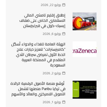
يوليو 22, 2026
إطلاق إقليم تامشي المالي
الاستثماري الخاص على ضفاف
إيسيك-كول في قيرغيزستان
يوليو 6, 2026
الهيئة العامة للغذاء والدواء تُسجِّل
“كاميزسترانت” لتعزيز خيارات علاج
الخط الأول لمرضى سرطان الثدي
المتقدم في المملكة العربية
السعودية
يوليو 2, 2026
تُوسّع منصة الأصول الرقمية الرائدة
في تركيا Paribu منصتها لتشمل
التمويل اللامركزي والعائد والأسهم
يوليو 1, 2026