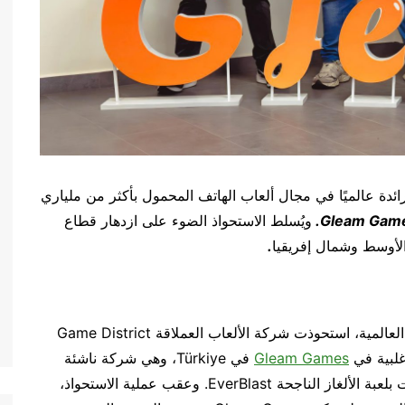
ئدة عالميًا في مجال ألعاب الهاتف المحمول بأكثر من ملياري
Gleam Gam
.
ويُسلط الاستحواذ الضوء على ازدهار قطاع
الأوسط وشمال إفريقيا
.
إسطنبول— فيما يُعدّ خطوة كبيرة في صناعة الألعاب العالمية، استحوذت شركة الألعاب العملاقة Game District
غلبية في
Gleam Games
في Türkiye، وهي شركة ناشئة
سريعة النمو في مجال ألعاب الهاتف المحمول اشتهرت بلعبة الألغاز الناجحة EverBlast. وعقب عملية الاستحواذ،