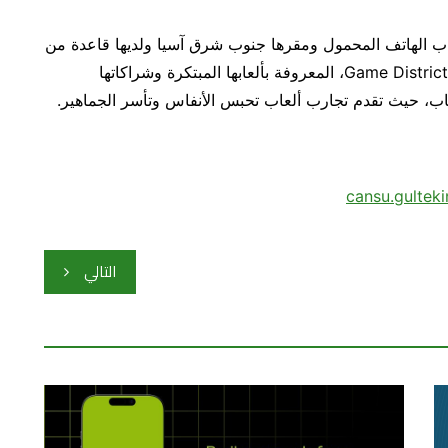
ب الهاتف المحمول ومقرها جنوب شرق آسيا ولديها قاعدة من
اللاعبين تمتد إلى الملايين حول العالم. وتسعى شركة Game District، المعروفة بألعابها المبتكرة وشراكاتها
لعاب، حيث تقدم تجارب ألعاب تحبس الأنفاس وتأسر الجماهير.
cansu.gulte
التالي