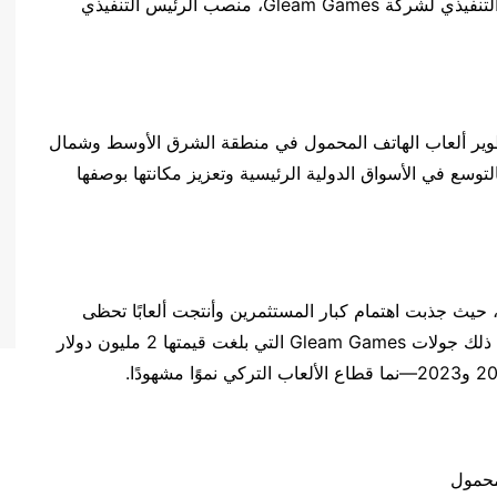
سيتولى إيسر يوغورتكو، المؤسس المشارك والرئيس التنفيذي لشركة Gleam Games، منصب الرئيس التنفيذي
تطوير ألعاب الهاتف المحمول في منطقة الشرق الأوسط وشمال
ار شركة Game District التزامها بالتوسع في الأسواق الدولية الرئيسية وتعزيز مكانتها بوصفها
ضة بالحياة، حيث جذبت اهتمام كبار المستثمرين وأنتجت ألعابًا تحظى
بشعبية عالمية. وإثر جولات استثمارية ناجحة – بما في ذلك جولات Gleam Games التي بلغت قيمتها 2 مليون دولار
محمول