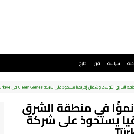
اضة
سياسة
فن
طبخ
شرق الأوسط وشمال إفريقيا يستحوذ على شركة Gleam Games في Türkiye
نموًّا في منطقة الشرق
يا يستحوذ على شركة