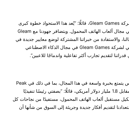
وبهذه المناسبة، صرح سعد حميد، الرئيس التنفيذي لشركة Gleam Games، قائلًا: “يُعد هذا الاستحواذ خطوة كبرى
نحو تحقيق رسالتنا الرامية إلى أن نصبح قوة عالمية في مجال ألعاب الهاتف المحمول. وبتضافر جهودنا مع Gleam
 مجالنا، والاستفادة من خبراتنا المشتركة لوضع معايير جديدة في
مجال الألعاب”. وتابع حديثه قائلًا: “إن التفوق التكنولوجي لشركة Gleam Games في مجال الذكاء الاصطناعي
دراتنا لتقديم تجارب أكثر تفاعلية واندماجًا للاعبين”.
من جانبه، علق إيسر يوغورتكو، وهو رائد أعمال متمرس يتمتع بخبرة واسعة في هذا المجال، بما في ذلك في Peak
Games، وهو استوديو استحوذت عليه شركة Zynga مقابل 1.8 مليار دولار أمريكي، قائلًا: “بصفتي رئيسًا تنفيذيًا
Game Distr، أنا مُتحمّس لتشكيل مستقبل ألعاب الهاتف المحمول، مستفيدًا من نجاحات كل
Gleam Ga. ونؤكد على استعدادنا لتقديم أفكار جديدة وجريئة إلى السوق من شأنها أن