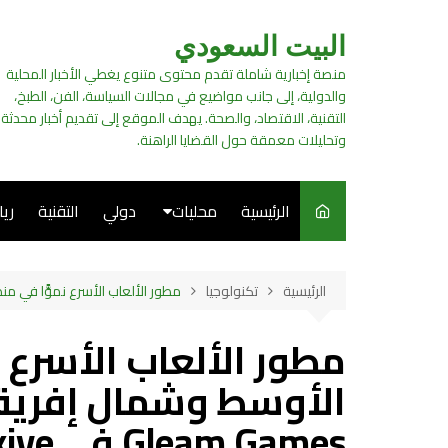
لتجاوز
لى
البيت السعودي
لمحتوى
منصة إخبارية شاملة تقدم محتوى متنوع يغطي الأخبار المحلية
والدولية، إلى جانب مواضيع في مجالات السياسة، الفن، الطبخ،
التقنية، الاقتصاد، والصحة. يهدف الموقع إلى تقديم أخبار محدثة
وتحليلات معمقة حول القضايا الراهنة.
الرئيسية
محليات
دولي
التقنية
ري
سياسة
الرئيسية
تكنولوجيا
مطور الألعاب الأسرع نموًّا في منطقة ال
فن
مطور الألعاب الأسرع 
طبخ
الأوسط وشمال إفريق
Gleam Games في Türkiye