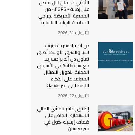
الأردني د. يمان التل يحصل
على زمالة «FGPS» من
الجمعية الأمريكية لجراحي
الدعامات البولية التناسلية
يوليو 31, 2026
دن آند برادستريت جنوب
آسيا والشرق الأوسط تُطلق
تعاون دن آند برادستريت
مع Anthropic في الأسواق
المحلية، لتحويل الامتثال
المعتمد على الذكاء
الاصطناعي عبر Claude
يوليو 22, 2026
إطلاق إقليم تامشي المالي
الاستثماري الخاص على
ضفاف إيسيك-كول في
قيرغيزستان