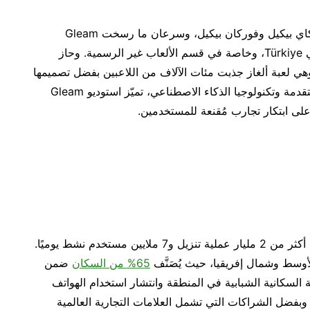
تأسست Gleam Games على يد إيسر يوغورتكو وبيركاي بيكيل وفوركان بيكيل، وسرعان ما رسخت Gleam
Games مكانتها في صناعة ألعاب الهاتف المحمول في Türkiye، وخاصة في قسم الألعاب غير الرسمية. وحاز
توديو على شهرة واسعة بفضل لعبة EverBlast، وهي لعبة ألغاز جذبت مئات الآلاف من اللاعبين بفضل تصميمها
الجذاب وطريقة لعبها. وبدمج أدوات تطوير الألعاب المتقدمة وتكنولوجيا الذكاء الاصطناعي، تميّز استوديو Gleam
تشتهر Game District بمجموعتها الرائعة التي حققت أكثر من 2 مليار عملية تنزيل و7 ملايين مستخدم نشط يوميًا.
أوسط وشمال إفريقيا، حيث يُصَنَّف
65% من السكان
ضمن
بة السكانية الشبابية في المنطقة وانتشار استخدام الهواتف
 وبفضل الشراكات التي تشمل العلامات التجارية العالمية