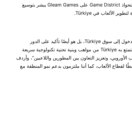
الكبرى مثل اتحاد كرة القدم الأميركي (NFL)، فإن استحواذ Game District على Gleam Games يبشر بتوسيع
ر الألعاب في Türkiye.
في هذا الصدد، قال حميد: “لا يُعد هذا الاستحواذ مجرد دخول إلى سوق Türkiye، بل هو أيضًا تأكيد على الدور
المتنامي للبلاد في قطاع الألعاب العالمي. وبفضل ما تتمتع به Türkiye من مواهب وبنية تحتية تكنولوجية سريعة
 الأوروبي، وتعزيز التعاون بين المطورين واللاعبين”، وأردف
 Türkiye بوصفها مقصدًا نشطًا لقطاع الألعاب، كما أننا ملتزمون بدعم نمو المنطقة مع