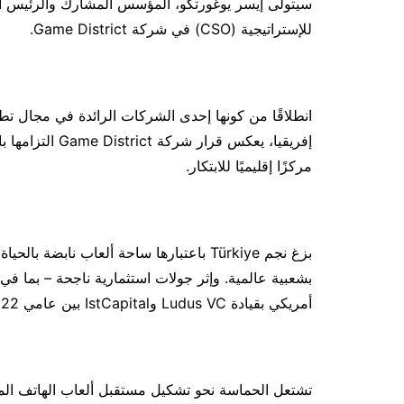
للإستراتيجية (CSO) في شركة Game District.
انطلاقًا من كونها إحدى الشركات الرائدة في مجال 
إفريقيا، يعكس قر
مركزًا إقليميًا للابتكار.
بزغ نجم Türkiye باعتبارها ساحة ألعاب ناب
أمريكي بقيادة Ludus VC وIstCapital بين عامي 2022 و2023—نما قطاع الألعاب التركي نموًا مشهودًا.
تشتعل الحماسة نحو تشكيل مستقبل ألعاب الهاتف ال