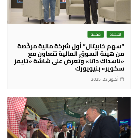
اقتصاد
محلية
“سهم كابيتال” أول شركة مالية مرخّصة
من هيئة السوق المالية تتعاون مع
«ناسداك داتا» وتُعرض على شاشة «تايمز
سكوير» بنيويورك
أكتوبر 22, 2025