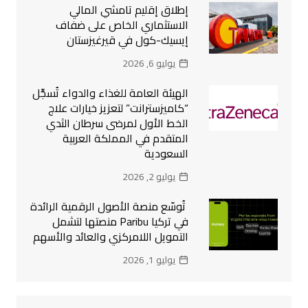
إطلاق إقليم تامشي المالي
الاستثماري الخاص على ضفاف
إيسيك-كول في قيرغيزستان
يوليو 6, 2026
الهيئة العامة للغذاء والدواء تُسجِّل
“كاميزسترانت” لتعزيز خيارات علاج
الخط الأول لمرضى سرطان الثدي
المتقدم في المملكة العربية
السعودية
يوليو 2, 2026
تُوسّع منصة الأصول الرقمية الرائدة
في تركيا Paribu منصتها لتشمل
التمويل اللامركزي والعائد والأسهم
يوليو 1, 2026