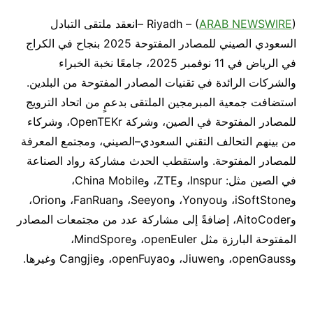
ARAB NEWSWIRE
Riyadh – (
) –انعقد ملتقى التبادل
السعودي الصيني للمصادر المفتوحة 2025 بنجاح في الكراج
في الرياض في 11 نوفمبر 2025، جامعًا نخبة الخبراء
والشركات الرائدة في تقنيات المصادر المفتوحة من البلدين.
استضافت جمعية المبرمجين الملتقى بدعمٍ من اتحاد الترويج
للمصادر المفتوحة في الصين، وشركة OpenTEKr، وشركاء
من بينهم التحالف التقني السعودي–الصيني، ومجتمع المعرفة
للمصادر المفتوحة. واستقطب الحدث مشاركة رواد الصناعة
في الصين مثل: Inspur، وZTE، وChina Mobile،
وiSoftStone، وYonyou، وSeeyon، وFanRuan، وOrion،
وAitoCoder، إضافةً إلى مشاركة عدد من مجتمعات المصادر
المفتوحة البارزة مثل openEuler، وMindSpore،
وopenGauss، وJiuwen، وopenFuyao، وCangjie وغيرها.