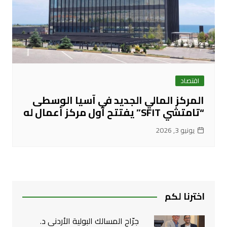
اقتصاد
المركز المالي الجديد في آسيا الوسطى
“تامتشي SFIT” يفتتح أول مركز أعمال له
يونيو 3, 2026
اخترنا لكم
جرّاح المسالك البولية الأردني د.