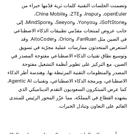
وتضمنت الجلسات التقنية كلمات ثرية قدّمها خبراء من
openEuler، وInspur، وZTE، وChina Mobile،
وiSoftStone، وYonyou، وSeeyon، وMindSpore، إلى
جانب عروض لمنتجات مقدّمي تطبيقات الذكاء الاصطناعي
في الصين مثل FanRuan، وOrion، وAitoCoder. وقد
استعرض المتحدثون ممارسات عملية مجرّبة في تسويق
وتوسيع نطاق تقنيات الذكاء الاصطناعي مفتوحة المصدر في
الصين، مع التركيز على تطوير أنظمة التشغيل مفتوحة
المصدر والمنظومات التقنية المرتبطة بها، وهندسة أطر الذكاء
الاصطناعي، وبرمجة الذكاء الاصطناعي، وتقنيات Agentic AI.
كما عرض المبتكرون السعوديون التقدم الديناميكي الذي
يشهده القطاع في المملكة، مما عزّز المحور الرئيس للمنتدى
القائم على التعاون وتبادل الخبرات.