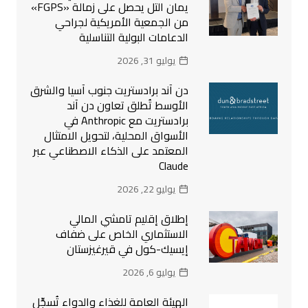
يمان التل يحصل على زمالة «FGPS»
من الجمعية الأمريكية لجراحي
الدعامات البولية التناسلية
يوليو 31, 2026
دن آند برادستريت جنوب آسيا والشرق
الأوسط تُطلق تعاون دن آند
برادستريت مع Anthropic في
الأسواق المحلية، لتحويل الامتثال
المعتمد على الذكاء الاصطناعي عبر
Claude
يوليو 22, 2026
إطلاق إقليم تامشي المالي
الاستثماري الخاص على ضفاف
إيسيك-كول في قيرغيزستان
يوليو 6, 2026
الهيئة العامة للغذاء والدواء تُسجِّل