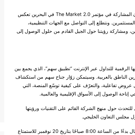
قال ستيفن تشو، رئيس مجلس إدارة سهم كابيتال: “إن المشاركة في مؤتمر The Market 2.0 في البحرين تعكس
ن المستثمرين. ونتطلع إلى التواصل مع الجهات التنظيمية،
ين، ومشاركة رؤيتنا حول الجيل القادم من حلول الوصول إلى
ا الرقمية للتداول عبر الإنترنت “تطبيق سهم”، الذي يجمع بين
ثمرين الناطق بالعربية. وسيتمكن زوّار جناح سهم من استكشاف
 عروض تفاعلية، والتعرّف على كيفية توسّع المنصة، التي
تاحة الوصول إلى الأسواق الإقليمية والعالمية.
للتحدث حول منهج الشركة القائم على التقنيات ورؤيتها
ول مجلس التعاون الخليجي.
ويدعى المشاركون في المؤتمر لزيارة جناح سهم كابيتال بدءًا من الساعة 8:00 صباحًا بتاريخ 20 نوفمبر للاستمتاع