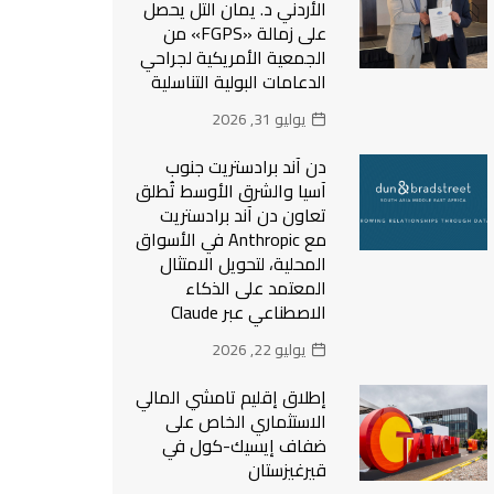
الأردني د. يمان التل يحصل
على زمالة «FGPS» من
الجمعية الأمريكية لجراحي
الدعامات البولية التناسلية
يوليو 31, 2026
دن آند برادستريت جنوب
آسيا والشرق الأوسط تُطلق
تعاون دن آند برادستريت
مع Anthropic في الأسواق
المحلية، لتحويل الامتثال
المعتمد على الذكاء
الاصطناعي عبر Claude
يوليو 22, 2026
إطلاق إقليم تامشي المالي
الاستثماري الخاص على
ضفاف إيسيك-كول في
قيرغيزستان