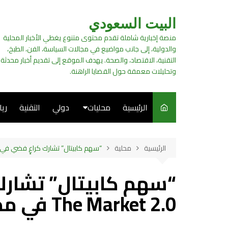
لتجاوز
لى
البيت السعودي
لمحتوى
منصة إخبارية شاملة تقدم محتوى متنوع يغطي الأخبار المحلية
والدولية، إلى جانب مواضيع في مجالات السياسة، الفن، الطبخ،
التقنية، الاقتصاد، والصحة. يهدف الموقع إلى تقديم أخبار محدثة
وتحليلات معمقة حول القضايا الراهنة.
الرئيسية
محليات
دولي
التقنية
ري
سياسة
الرئيسية
محلية
“سهم كابيتال” تشارك كراعٍ فضي في مؤتمر The Market 2.0 في م
فن
“سهم كابيتال” تشارك
طبخ
The Market 2.0 في مملكة البحرين