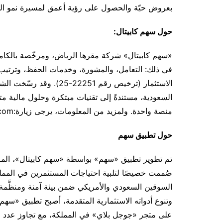
بعروض حيّة والحصول على رؤية أعمق لمسيرة نمو الش
حول سهم كابيتال:
«سهم كابيتال» شركة مقرها الرياض، ومرخّصة بالكامل 
في ذلك: التعامل، والمشورة، وخدمات الحفظ، وترتيب ا
الاستثمار (ترخيص رقم 251
السعودية، مستندةً إلى تقنيات مبتكرة وحلول مالية م
منصة واحدة. ولمزيد من المعلومات، يرجى زيارة:www.sahmcapital.com
حول تطبيق سهم
تم تطوير تطبيق «سهم» بواسطة «سهم كابيتال»، المرخّ
صُممت خصيصًا لتلبية احتياجات المستثمرين في المملكة 
السوقين السعودي والأمريكي ضمن بيئة آمنة ومنظَّمة
وتنوع أدواته الاستثمارية المتقدمة، أصبح تطبيق «سه
على متجر «جوجل بلاي» في المملكة، مع تجاوز عدد 