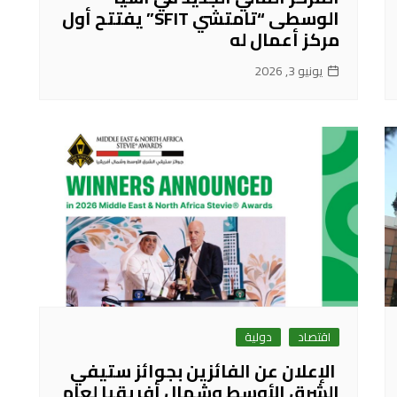
الوسطى “تامتشي SFIT” يفتتح أول
مركز أعمال له
يونيو 3, 2026
اقتصاد
دولية
الإعلان عن الفائزين بجوائز ستيفي
الشرق الأوسط وشمال أفريقيا لعام