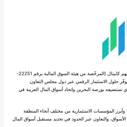
) – تشارك سهم كابيتال (المرخّصة من هيئة السوق المالية برقم 22251-
وفّر حلول الاستثمار الرقمي عبر دول مجلس التعاون
ي، كراعٍ فضي في مؤتمر The Market 2.0 الذي تستضيفه بورصة البحرين واتحاد أسواق المال العربية في
 وأبرز المؤسسات الاستثمارية من مختلف أنحاء المنطقة
 الأسواق، والتعاون عبر الحدود في تحديد مستقبل أسواق المال