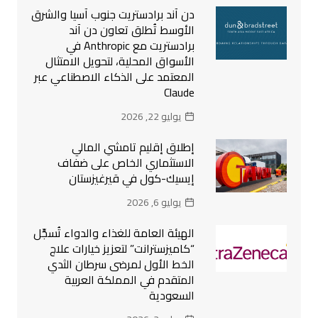
دن آند برادستريت جنوب آسيا والشرق
الأوسط تُطلق تعاون دن آند
برادستريت مع Anthropic في
الأسواق المحلية، لتحويل الامتثال
المعتمد على الذكاء الاصطناعي عبر
Claude
يوليو 22, 2026
إطلاق إقليم تامشي المالي
الاستثماري الخاص على ضفاف
إيسيك-كول في قيرغيزستان
يوليو 6, 2026
الهيئة العامة للغذاء والدواء تُسجِّل
“كاميزسترانت” لتعزيز خيارات علاج
الخط الأول لمرضى سرطان الثدي
المتقدم في المملكة العربية
السعودية