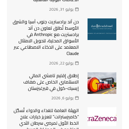
يوليو 31, 2026
دن آند برادستريت جنوب آسيا والشرق
الأوسط تُطلق تعاون دن آند
برادستريت مع Anthropic في
الأسواق المحلية، لتحويل الامتثال
المعتمد على الذكاء الاصطناعي عبر
Claude
يوليو 22, 2026
إطلاق إقليم تامشي المالي
الاستثماري الخاص على ضفاف
إيسيك-كول في قيرغيزستان
يوليو 6, 2026
الهيئة العامة للغذاء والدواء تُسجِّل
“كاميزسترانت” لتعزيز خيارات علاج
الخط الأول لمرضى سرطان الثدي