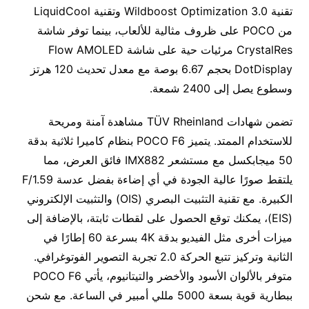
تقنية Wildboost Optimization 3.0 وتقنية LiquidCool
من POCO على ظروف مثالية للألعاب، بينما توفر شاشة
CrystalRes مرئيات حية على شاشة Flow AMOLED
DotDisplay بحجم 6.67 بوصة مع معدل تحديث 120 هرتز
وسطوع يصل إلى 2400 شمعة.
تضمن شهادات TÜV Rheinland مشاهدة آمنة ومريحة
للاستخدام الممتد. يتميز POCO F6 بنظام كاميرا ثلاثية بدقة
50 ميجابكسل مع مستشعر IMX882 فائق العرض، مما
يلتقط صورًا عالية الجودة في أي إضاءة بفضل عدسة F/1.59
الكبيرة. مع تقنية التثبيت البصري (OIS) والتثبيت الإلكتروني
(EIS)، يمكنك توقع الحصول على لقطات ثابتة، بالإضافة إلى
ميزات أخرى مثل الفيديو بدقة 4K بسرعة 60 إطارًا في
الثانية وتركيز تتبع الحركة 2.0 تجربة التصوير الفوتوغرافي.
متوفر بالألوان الأسود والأخضر والتيتانيوم، يأتي POCO F6
ببطارية قوية بسعة 5000 مللي أمبير في الساعة. مع شحن