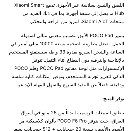
اللصق والنسخ بسلاسة عبر الأجهزة. تدمج Xiaomi Smart
Hub ما يصل إلى سبعة أجهزة، بما في ذلك العديد من
منتجات Xiaomi AIoT، لمزيد من الراحة والتحكم.
يتميز POCO Pad الأنيق بتصميم معدني مثالي لسهولة
الحمل. بفضل بطاريته الضخمة بسعة 10000 مللي أمبير في
الساعة والشحن السريع بقدرة 33 واط، سيستمتع المستخدم
بالإنتاجية والترفيه دون انقطاع أثناء التنقل. تتوفر
الإكسسوارات مثل لوحة مفاتيح POCO Pad وقلم POCO
الذكي لتعزيز تجربة المستخدم، وتوفير إمكانات كتابة سلسة
ودقيقة، فضلاً عن التنفيذ السريع والسهل للمهام الإبداعية.
توفر المنتج
تنطلق المبيعات الرسمية ابتدائاً من 25 مايو في أسواق
العراق، حيث يتوفر POCO F6 Pro بألوان كلاسيكية من
الأسود والأبيض، بسعة 20 جيجابايت + 512 جيجابايت بسعر