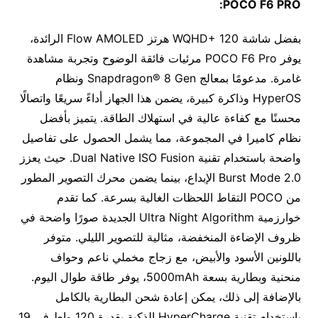
POCO F6 PRO:
بفضل شاشة WQHD+ 120 هرتز Flow AMOLED الرائدة،
يوفر POCO F6 Pro مرئيات فائقة الوضوح وتجربة مشاهدة
غامرة. مدعومًا بمعالج Snapdragon® 8 Gen ونظام
HyperOS وذاكرة كبيرة، يضمن هذا الجهاز أداءً سريعًا واتصالًا
محسنًا مع كفاءة عالية في استهلاك الطاقة. يتميز بأفضل
نظام كاميرا في المجموعة، مما يشمل الحصول على تفاصيل
واضحة باستخدام تقنية Dual Native ISO Fusion. حيث يعزز
Burst Mode 2.0 الإبداع، بينما يضمن محرك التصوير المطور
من POCO التقاط اللحظات الغالية بسرعة. كما تقدم
خوارزمية Ultra Night Algorithm الجديدة صورًا واضحة في
ظروف الإضاءة المنخفضة، مثالية للتصوير الليلي. متوفر
باللونين الأسود والأبيض، مع زجاج مخملي ناعم وحواف
منحنية وبطارية بسعة 5000mAh، يوفر طاقة طوال اليوم.
بالإضافة إلى ذلك، يمكن إعادة شحن البطارية بالكامل
باستخدام تقنية HyperCharge الذكية بقدرة 120 واط في 19