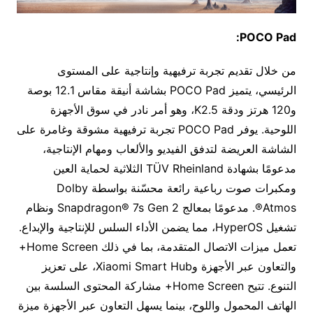
POCO Pad:
من خلال تقديم تجربة ترفيهية وإنتاجية على المستوى
الرئيسي، يتميز POCO Pad بشاشة أنيقة مقاس 12.1 بوصة
و120 هرتز ودقة K2.5، وهو أمر نادر في سوق الأجهزة
اللوحية. يوفر POCO Pad تجربة ترفيهية مشوقة وغامرة على
الشاشة العريضة لتدفق الفيديو والألعاب ومهام الإنتاجية،
مدعومًا بشهادة TÜV Rheinland الثلاثية لحماية العين
ومكبرات صوت رباعية رائعة محسّنة بواسطة Dolby
Atmos®. مدعومًا بمعالج Snapdragon® 7s Gen 2 ونظام
تشغيل HyperOS، مما يضمن الأداء السلس للإنتاجية والإبداع.
تعمل ميزات الاتصال المتقدمة، بما في ذلك Home Screen+
والتعاون عبر الأجهزة وXiaomi Smart Hub، على تعزيز
التنوع. تتيح Home Screen+ مشاركة المحتوى السلسة بين
الهاتف المحمول واللوح، بينما يسهل التعاون عبر الأجهزة ميزة