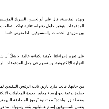
وبهذه المناسبة، قال علي أبوالحسن، الشريك المؤسس 
للمدفوعات بتوفير حلول دفع استثنائية تواكب تطلعات 
بين مزودي الخدمات والمتسوقين، لذا نحرص دائما
على تعزيز إجراءاتنا الأمنية بكفاءة عالية. لا شكّ أن 
التجارة الإلكترونية، وستسهم في جعل المدفوعات الر
من جانبها، قالت ماريا باربو، نائب الرئيس التنفيذي 
خطوة نوعية نحو إرساء معايير جديدة للمعاملات الإلكتر
بضغطة زر واحدة” مع تقنية “رموز المصادقة البيومترية
يضمن للمتسوقين إتمام عملياتهم بثقة وسهولة، مدعومة