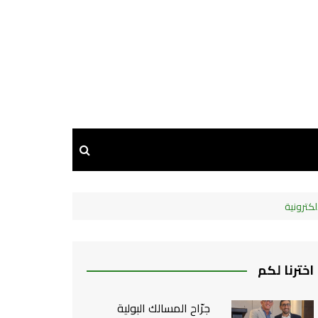
كترونية
اخترنا لكم
جرّاح المسالك البولية