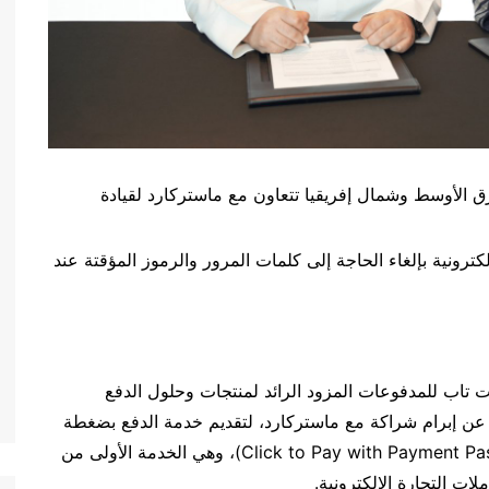
رق الأوسط وشمال إفريقيا تتعاون مع ماستركارد لقيادة
كترونية بإلغاء الحاجة إلى كلمات المرور والرموز المؤقتة عند
رات العربية المتحدة. 13 نوفمبر 2024: أعلنت تاب للمدفوعات المزود الرائد لمنتجات وحلول الدفع
عن إبرام شراكة مع ماستركارد، لتقديم خدمة الدفع بضغطة
زر واحدة باستخدام رموز المصادقة البيومترية (Click to Pay with Payment Passkey)، وهي الخدمة الأولى من
لات التجارة الإلكترونية.