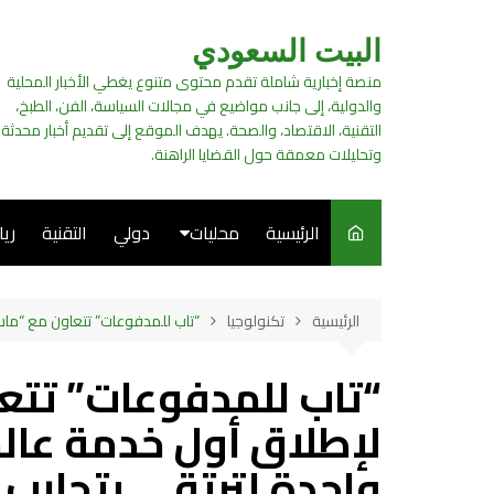
لتجاوز
لى
البيت السعودي
لمحتوى
منصة إخبارية شاملة تقدم محتوى متنوع يغطي الأخبار المحلية
والدولية، إلى جانب مواضيع في مجالات السياسة، الفن، الطبخ،
التقنية، الاقتصاد، والصحة. يهدف الموقع إلى تقديم أخبار محدثة
وتحليلات معمقة حول القضايا الراهنة.
الرئيسية
محليات
دولي
التقنية
ري
سياسة
الرئيسية
تكنولوجيا
“تاب للمدفوعات” تتعاون مع “ماست
فن
“تاب للمدفوعات” تتع
طبخ
لإطلاق أول خدمة عال
واحدة لترتقي بتجارب ا