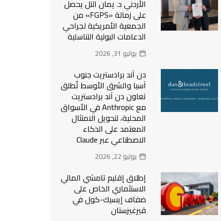
الأردني د. يمان التل يحصل
على زمالة «FGPS» من
الجمعية الأمريكية لجراحي
الدعامات البولية التناسلية
يوليو 31, 2026
دن آند برادستريت جنوب
آسيا والشرق الأوسط تُطلق
تعاون دن آند برادستريت
مع Anthropic في الأسواق
المحلية، لتحويل الامتثال
المعتمد على الذكاء
الاصطناعي عبر Claude
يوليو 22, 2026
إطلاق إقليم تامشي المالي
الاستثماري الخاص على
ضفاف إيسيك-كول في
قيرغيزستان