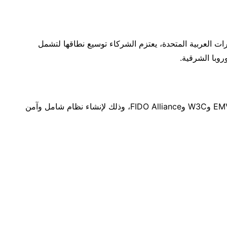
رات العربية المتحدة، يعتزم الشركاء توسيع نطاقها لتشمل
روبا الشرقية.
تجمع هذه التقنية بين معايير الصناعة من كل من EMVCo وW3C وFIDO Alliance، وذلك لإنشاء نظام شامل وآمن