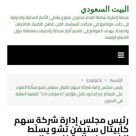
لتجاوز
البيت السعودي
لى
منصة إخبارية شاملة تقدم محتوى متنوع يغطي الأخبار المحلية والدولية،
لمحتوى
إلى جانب مواضيع في مجالات السياسة، الفن، الطبخ، التقنية، الاقتصاد،
والصحة. يهدف الموقع إلى تقديم أخبار محدثة وتحليلات معمقة حول
القضايا الراهنة.
الرئيسية
تكنولوجيا
رئيس مجلس إدارة شركة سهم كابيتال ستيفن تشو يسلّط الضوء
على الابتكار عبر الحدود خلال مؤتمر “ذا ماركت 2.0” للتقنية المالية
في البحرين
رئيس مجلس إدارة شركة سهم
كابيتال ستيفن تشو يسلّط